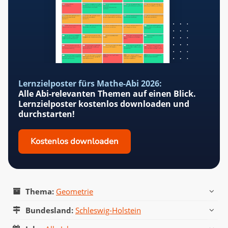
Lernzielposter fürs Mathe-Abi 2026:
Alle Abi-relevanten Themen auf einen Blick.
Lernzielposter kostenlos downloaden und
durchstarten!
Kostenlos downloaden
Thema:
Geometrie
Alle Themen
Analysis
Geometrie
Stochastik
Wahlteil
Pflichtteil
Hilfsmittelfreier Teil
Bundesland:
Schleswig-Holstein