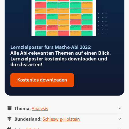
Lernzielposter fürs Mathe-Abi 2026:
Alle Abi-relevanten Themen auf einen Blick.
Lernzielposter kostenlos downloaden und
durchstarten!
Kostenlos downloaden
Thema:
Analysis
Alle Themen
Analysis
Geometrie
Stochastik
Wahlteil
Pflichtteil
Hilfsmittelfreier Teil
Bundesland:
Schleswig-Holstein