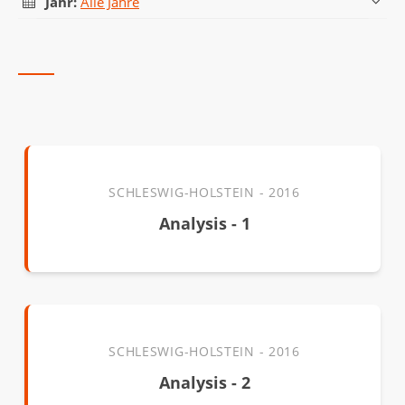
Alle Bundesländer
Baden-Württemberg
Bayern
Schleswig-Holstein
Jahr:
Alle Jahre
Alle Jahre
2018
2017
2016
2015
2014
2013
Probeabitur
SCHLESWIG-HOLSTEIN - 2016
Analysis - 1
SCHLESWIG-HOLSTEIN - 2016
Analysis - 2