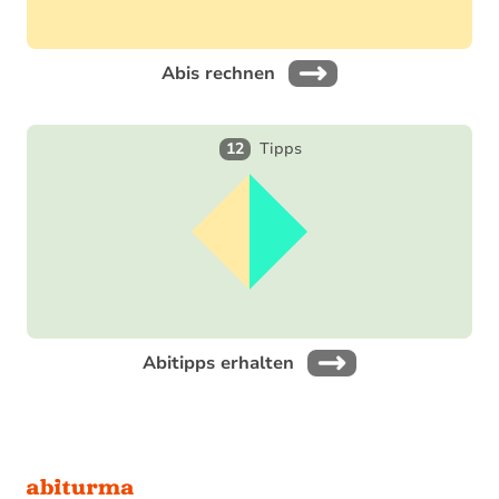
Abis rechnen
12
Tipps
Abitipps erhalten
Footer