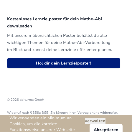
Kostenloses Lernzielposter für dein Mathe-Abi
downloaden
Mit unserem übersichtlichen Poster behältst du alle
wichtigen Themen für deine Mathe-Abi-Vorbereitung
im Blick und kannst deine Lernziele effizienter planen.
Hol dir dein Lernzielposter!
© 2026 abiturma GmbH
Widerruf nach § 356a BGB: Sie können Ihren Vertrag online widerrufen,
Wir verwenden ein Minimum an
ohne Anmeldung.
verwalten
Cookies, um die korrekte
Vertrag widerrufen
Funktionsweise unserer Webseite
Akzeptieren