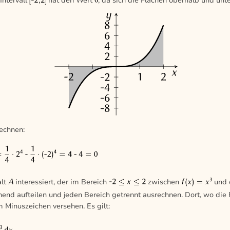
Intervall
hat den Wert
, da sich die Flächen oberhalb und unt
rechnen:
alt
interessiert, der im Bereich
zwischen
und 
end aufteilen und jeden Bereich getrennt ausrechnen. Dort, wo die 
m Minuszeichen versehen. Es gilt: